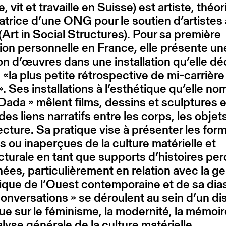
, vit et travaille en Suisse) est artiste, théo
atrice d’une ONG pour le soutien d’artistes
Art in Social Structures). Pour sa première
ion personnelle en France, elle présente un
on d’œuvres dans une installation qu’elle déc
la plus petite rétrospective de mi-carrière
 Ses installations à l’esthétique qu’elle n
Dada » mêlent films, dessins et sculptures e
des liens narratifs entre les corps, les objet
tecture. Sa pratique vise à présenter les for
s ou inaperçues de la culture matérielle et
cturale en tant que supports d’histoires pe
ées, particulièrement en relation avec la g
rique de l’Ouest contemporaine et de sa dia
onversations » se déroulent au sein d’un di
ue sur le féminisme, la modernité, la mémoir
lyse générale de la culture matérielle.