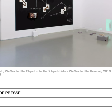
o, We Wanted the Object to be the Subject (Before We Wanted the Reverse), 2019
S
DE PRESSE