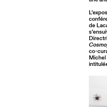
L’expos
confér
de Laca
s’ensui
Directr
Cosmop
co-cura
Michel 
intitul