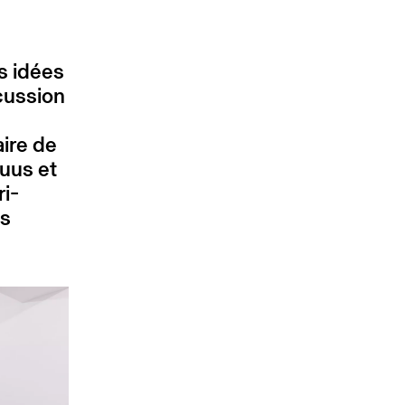
 idées
scussion
ire de
uus et
ri-
ns