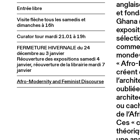
anglaise
Entrée libre
et fond
Visite flèche tous les samedis et
Ghana (
dimanches à 16h
exposit
Curator tour mardi 21.01 à 19h
sélecti
comme «
FERMETURE HIVERNALE du 24
décembre au 3 janvier
monde».
Réouverture des expositions samedi 4
« Afro-
janvier, réouverture de la librairie mardi 7
janvier
créent 
l’archi
Afro-Modernity and Feminist Discourse
oubliée
archite
ou cach
de l’Af
Ces « c
théoriq
une ana