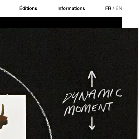
Éditions
Informations
FR
/
EN