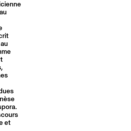
ricienne
 au
e
rit
 au
omme
t
s,
mes
rdues
enèse
spora.
scours
e et