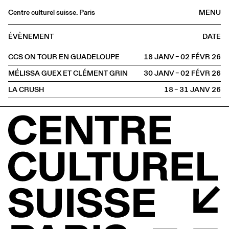
Centre culturel suisse. Paris
MENU
Agenda
ÉVÈNEMENT
DATE
Librairie
CCS ON TOUR EN GUADELOUPE
18 JANV – 02 FÉVR
2026
Buvette
MÉLISSA GUEX ET CLÉMENT GRIN
30 JANV – 02 FÉVR
2026
Archives
LA CRUSH
18 – 31 JANV
2026
Médiathèque
Éditions
Informations
FR
/
EN
HORS LES MURS
Guadeloupe