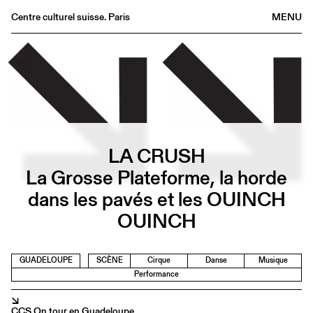
Centre culturel suisse. Paris
MENU
Agenda
Librairie
Buvette
Archives
Médiathèque
LA CRUSH
Éditions
La Grosse Plateforme, la horde
Informations
dans les pavés et les OUINCH
FR
/
EN
OUINCH
GUADELOUPE
SCÈNE
Cirque
Danse
Musique
Performance
↘
CCS On tour en Guadeloupe