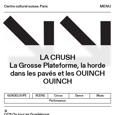
Centre culturel suisse. Paris
MENU
Agenda
Bookshop
Buvette
Archives
Medias
LA CRUSH
Publications
La Grosse Plateforme, la horde
About
dans les pavés et les OUINCH
FR
/
EN
OUINCH
GUADELOUPE
SCENE
Circus
Dance
Music
Performance
↘
CCS On tour en Guadeloupe