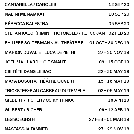
CANTARELLA / DAROLES
12 SEP
2020
NALINI MENAMKAT
10 SEP
2020
RÉBECCA BALESTRA
05 SEP
2020
STEFAN KAEGI (RIMINI PROTOKOLL) / THOMAS MELLE / MÜNCHNER KAMMERSPIELE
30 JAN – 02 FEB
2020
PHILIPPE SOLTERMANN AU THÉÂTRE FUNAMBULE
01 OCT – 30 DEC
2019
MARION DUVAL ET LUCA DEPIETRI
27 – 30 NOV
2019
JOËL MAILLARD — CIE SNAUT
09 – 15 OCT
2019
CIE TÊTE DANS LE SAC
22 – 25 MAY
2019
MAYA BÖSCH À THÉÂTRE OUVERT
15 – 16 MAY
2019
TRICKSTER-P AU CARREAU DU TEMPLE
03 – 05 MAY
2019
GILBERT / RICHER / CSIKY TRNKA
13 APR
2019
GILBERT / RICHER
09 – 12 APR
2019
LES SOEURS H
27 FEB – 01 MAR
2019
NASTASSJA TANNER
27 – 29 NOV
2018