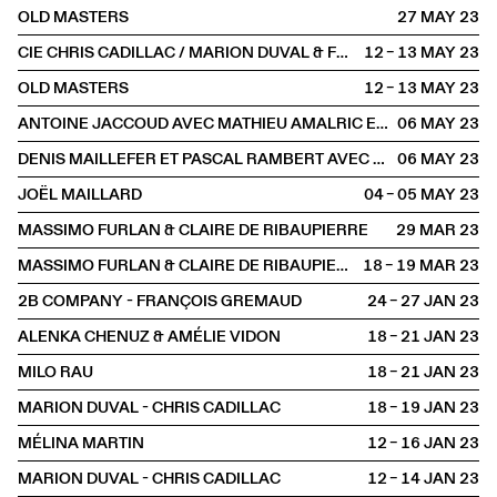
OLD MASTERS
27 MAY
2023
CIE CHRIS CADILLAC / MARION DUVAL & FLORIAN LEDUC
12 – 13 MAY
2023
OLD MASTERS
12 – 13 MAY
2023
ANTOINE JACCOUD AVEC MATHIEU AMALRIC ET MARTHE KELLER
06 MAY
2023
DENIS MAILLEFER ET PASCAL RAMBERT AVEC LOLA GIOUSSE
06 MAY
2023
JOËL MAILLARD
04 – 05 MAY
2023
MASSIMO FURLAN & CLAIRE DE RIBAUPIERRE
29 MAR
2023
MASSIMO FURLAN & CLAIRE DE RIBAUPIERRE
18 – 19 MAR
2023
2B COMPANY - FRANÇOIS GREMAUD
24 – 27 JAN
2023
ALENKA CHENUZ & AMÉLIE VIDON
18 – 21 JAN
2023
MILO RAU
18 – 21 JAN
2023
MARION DUVAL - CHRIS CADILLAC
18 – 19 JAN
2023
MÉLINA MARTIN
12 – 16 JAN
2023
MARION DUVAL - CHRIS CADILLAC
12 – 14 JAN
2023