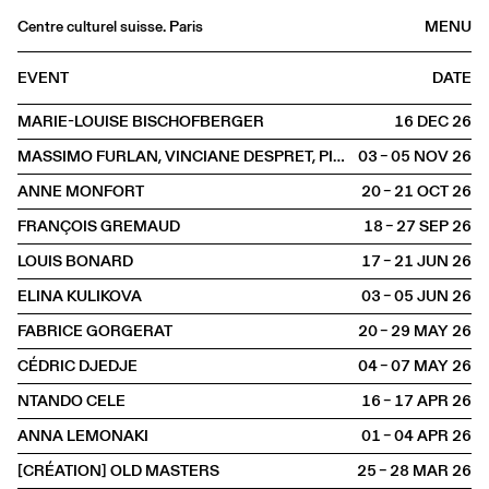
Centre culturel suisse. Paris
MENU
Agenda
EVENT
DATE
Bookshop
MARIE-LOUISE BISCHOFBERGER
16 DEC
2026
Buvette
MASSIMO FURLAN, VINCIANE DESPRET, PIERRE-OLIVIER DITTMAR ET CLAIRE DE RIBAUPIERRE
03 – 05 NOV
2026
Archives
ANNE MONFORT
20 – 21 OCT
2026
Medias
FRANÇOIS GREMAUD
18 – 27 SEP
2026
Publications
LOUIS BONARD
17 – 21 JUN
2026
About
ELINA KULIKOVA
03 – 05 JUN
2026
FR
/
EN
FABRICE GORGERAT
20 – 29 MAY
2026
SCENE
Theatre
CÉDRIC DJEDJE
04 – 07 MAY
2026
NTANDO CELE
16 – 17 APR
2026
ANNA LEMONAKI
01 – 04 APR
2026
[CRÉATION] OLD MASTERS
25 – 28 MAR
2026