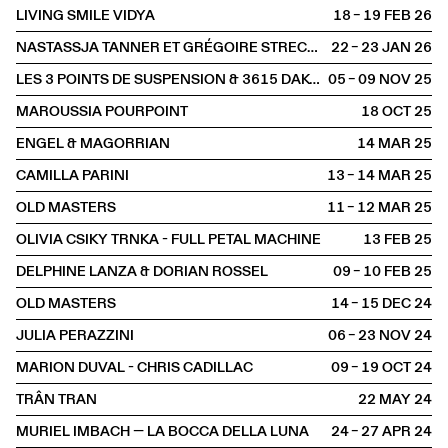
LIVING SMILE VIDYA
18 – 19 FEB
2026
NASTASSJA TANNER ET GRÉGOIRE STRECKER
22 – 23 JAN
2026
LES 3 POINTS DE SUSPENSION & 3615 DAKOTA
05 – 09 NOV
2025
MAROUSSIA POURPOINT
18 OCT
2025
ENGEL & MAGORRIAN
14 MAR
2025
CAMILLA PARINI
13 – 14 MAR
2025
OLD MASTERS
11 – 12 MAR
2025
OLIVIA CSIKY TRNKA - FULL PETAL MACHINE
13 FEB
2025
DELPHINE LANZA & DORIAN ROSSEL
09 – 10 FEB
2025
OLD MASTERS
14 – 15 DEC
2024
JULIA PERAZZINI
06 – 23 NOV
2024
MARION DUVAL - CHRIS CADILLAC
09 – 19 OCT
2024
TRÂN TRAN
22 MAY
2024
MURIEL IMBACH — LA BOCCA DELLA LUNA
24 – 27 APR
2024