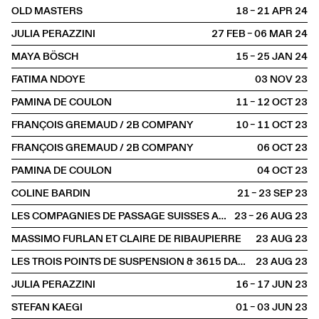
OLD MASTERS
18 – 21 APR
2024
JULIA PERAZZINI
27 FEB – 06 MAR
2024
MAYA BÖSCH
15 – 25 JAN
2024
FATIMA NDOYE
03 NOV
2023
PAMINA DE COULON
11 – 12 OCT
2023
FRANÇOIS GREMAUD / 2B COMPANY
10 – 11 OCT
2023
FRANÇOIS GREMAUD / 2B COMPANY
06 OCT
2023
PAMINA DE COULON
04 OCT
2023
COLINE BARDIN
21 – 23 SEP
2023
LES COMPAGNIES DE PASSAGE SUISSES AU FESTIVAL D'AURILLAC
23 – 26 AUG
2023
MASSIMO FURLAN ET CLAIRE DE RIBAUPIERRE
23 AUG
2023
LES TROIS POINTS DE SUSPENSION & 3615 DAKOTA
23 AUG
2023
JULIA PERAZZINI
16 – 17 JUN
2023
STEFAN KAEGI
01 – 03 JUN
2023