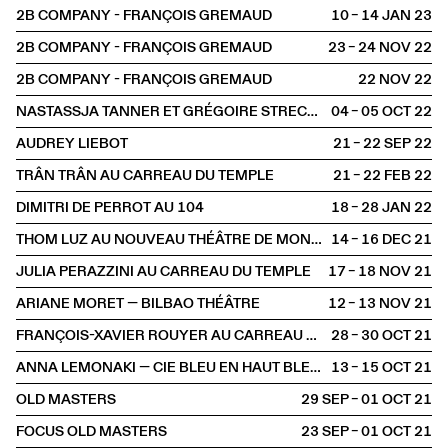
2B COMPANY - FRANÇOIS GREMAUD
10 – 14 JAN
2023
2B COMPANY - FRANÇOIS GREMAUD
23 – 24 NOV
2022
2B COMPANY - FRANÇOIS GREMAUD
22 NOV
2022
NASTASSJA TANNER ET GRÉGOIRE STRECKER
04 – 05 OCT
2022
AUDREY LIEBOT
21 – 22 SEP
2022
TRÂN TRÂN AU CARREAU DU TEMPLE
21 – 22 FEB
2022
DIMITRI DE PERROT AU 104
18 – 28 JAN
2022
THOM LUZ AU NOUVEAU THÉÂTRE DE MONTREUIL
14 – 16 DEC
2021
JULIA PERAZZINI AU CARREAU DU TEMPLE
17 – 18 NOV
2021
ARIANE MORET — BILBAO THÉÂTRE
12 – 13 NOV
2021
FRANÇOIS-XAVIER ROUYER AU CARREAU DU TEMPLE
28 – 30 OCT
2021
ANNA LEMONAKI — CIE BLEU EN HAUT BLEU EN BAS
13 – 15 OCT
2021
OLD MASTERS
29 SEP – 01 OCT
2021
FOCUS OLD MASTERS
23 SEP – 01 OCT
2021