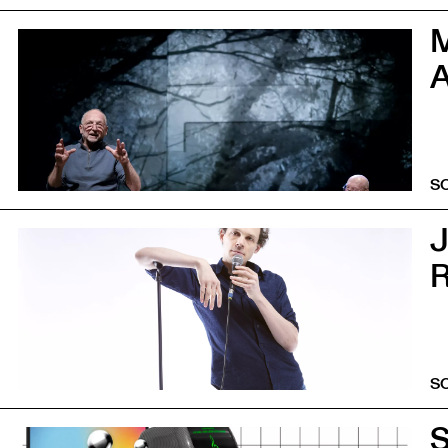
0
A
S
5
R
S
0