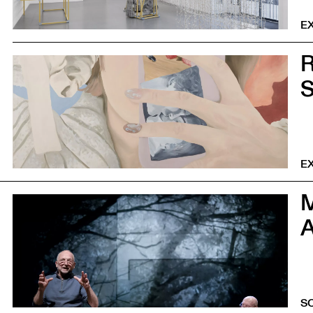
EX
0
S
EX
0
A
S