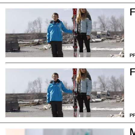
0
P
0
P
0