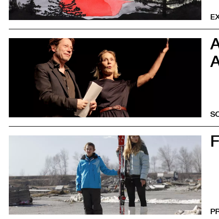
EX
5
A
S
0
P