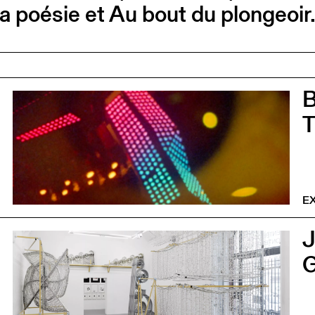
a poésie et Au bout du plongeoir
0
EX
0
G