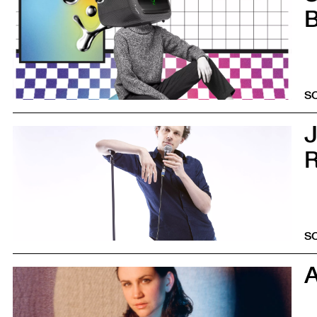
S
5
R
S
0