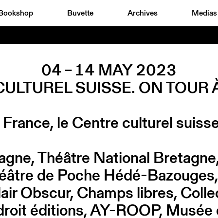
Bookshop
Buvette
Archives
Medias
04 – 14 MAY 2023
CULTUREL SUISSE. ON TOUR 
 France, le Centre culturel suis
gne, Théâtre National Bretagne, 
âtre de Poche Hédé-Bazouges, 3
, Clair Obscur, Champs libres, Col
droit éditions, AY-ROOP, Musée 