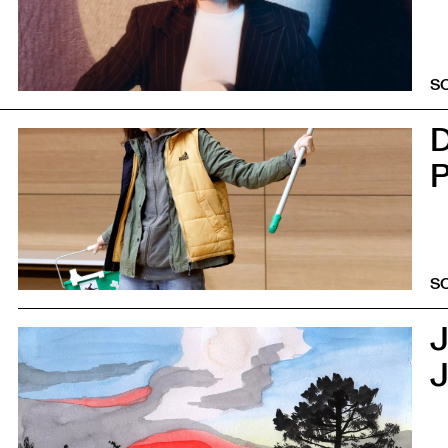
S
0
P
S
0