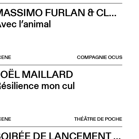
MASSIMO FURLAN & CLAIRE DE RIBAUPIERRE
vec l’animal
CENE
COMPAGNIE OCUS
JOËL MAILLARD
ésilience mon cul
CENE
THÉÂTRE DE POCHE
SOIRÉE DE LANCEMENT DU CCS ON TOUR À RENNES