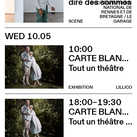
dire des sommes
CHORÉGRAPHIQUE
NATIONAL DE
RENNES ET DE
BRETAGNE / LE
SCENE
GARAGE
WED 10.05
10:00
CARTE BLANCHE À ALBERTINE & GERMANO ZULLO
Tout un théâtre
EXHIBITION
LILLICO
18:00–19:30
CARTE BLANCHE À ALBERTINE & GERMANO ZULLO
Tout un théâtre (Rencontre avec Albertine et Germano Zullo et soirée films d’animation. Tout public dès 10 ans)