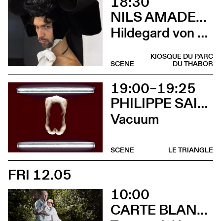
18:30
NILS AMADEUS LANGE
Hildegard von Bingen
KIOSQUE DU PARC
SCENE
DU THABOR
19:00–19:25
PHILIPPE SAIRE
Vacuum
SCENE
LE TRIANGLE
FRI 12.05
10:00
CARTE BLANCHE À ALBERTINE & GERMANO ZULLO