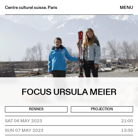
Centre culturel suisse. Paris
MENU
Agenda
Bookshop
Buvette
Archives
Medias
Publications
About
FOCUS URSULA MEIER
FR
/
EN
RENNES
PROJECTION
SAT 06 MAY 2023
21:00
SUN 07 MAY 2023
13:30