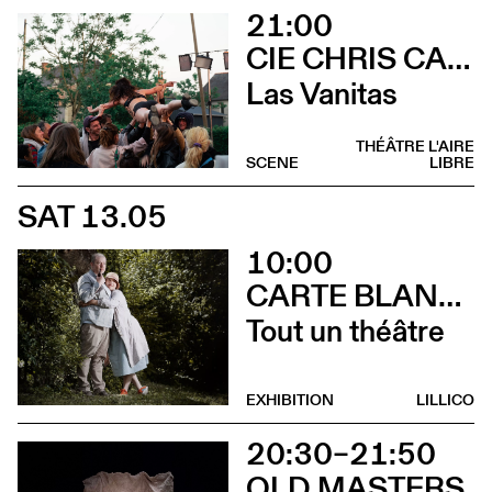
21:00
CIE CHRIS CADILLAC / MARION DUVAL & FLORIAN LEDUC
Las Vanitas
THÉÂTRE L'AIRE
SCENE
LIBRE
SAT 13.05
10:00
CARTE BLANCHE À ALBERTINE & GERMANO ZULLO
Tout un théâtre
EXHIBITION
LILLICO
20:30–21:50
OLD MASTERS