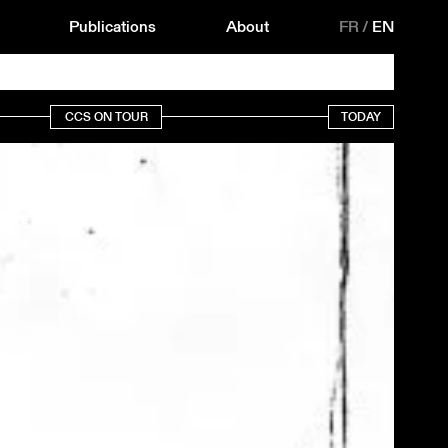
Publications
About
FR
/
EN
CCS ON TOUR
TODAY