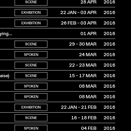
28 APR
2016
SCENE
22 JAN – 03 APR
2016
EXHIBITION
26 FEB – 03 APR
2016
EXHIBITION
Karoline Schreiber draws while Anders Guggisberg is playing music (3h)
01 APR
2016
29 – 30 MAR
2016
SCENE
24 MAR
2016
SPOKEN
22 – 23 MAR
2016
SCENE
aise)
15 – 17 MAR
2016
SCENE
08 MAR
2016
SPOKEN
08 MAR
2016
SPOKEN
22 JAN – 21 FEB
2016
EXHIBITION
16 – 18 FEB
2016
SCENE
04 FEB
2016
SPOKEN