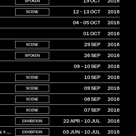
19 OCT
2016
SPOKEN
12 – 13 OCT
2016
SCENE
04 – 05 OCT
2016
01 OCT
2016
29 SEP
2016
SCENE
26 SEP
2016
SPOKEN
09 – 10 SEP
2016
10 SEP
2016
SCENE
09 SEP
2016
SCENE
08 SEP
2016
SCENE
07 SEP
2016
SCENE
22 APR – 10 JUL
2016
EXHIBITION
The Story Of Bern (Or) Showing Colors + The (Ta)Rot Pack + A Cookbook
03 JUN – 10 JUL
2016
EXHIBITION