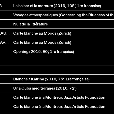
R
Le baiser et la morsure (2013, 105’, 1re française)
Voyages atmosphériques (Concerning the Blueness of th
Nuit de la littérature
THE BEATLES BY COLIN VALLON VS METALLICA BY LAURENT DAVID
Carte blanche au Moods (Zurich)
STING BY GAUTHIER TOUX TRIO VS U2 BY FLORIAN FAVRE TRIO
Carte blanche au Moods (Zurich)
Opening (2015, 90’, 1re française)
Blanche / Katrina (2016, 75’, 1re française)
Una Cuba mediterranea (2016, 72’)
Carte blanche à la Montreux Jazz Artists Foundation
Carte blanche à la Montreux Jazz Artists Foundation