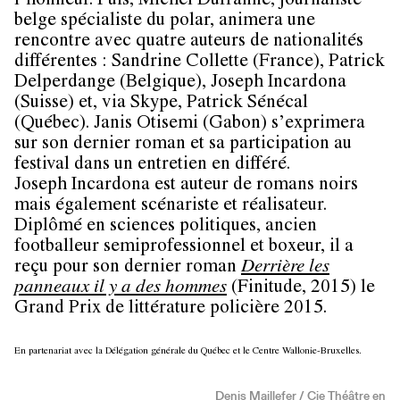
l’honneur. Puis,
Michel Dufranne
, journaliste
belge spécialiste du polar, animera une
rencontre avec quatre auteurs de nationalités
différentes :
Sandrine Collette
(France),
Patrick
Delperdange
(Belgique),
Joseph Incardona
(Suisse) et, via Skype,
Patrick Sénécal
(Québec).
Janis Otisem
i (Gabon) s’exprimera
sur son dernier roman et sa participation au
festival dans un entretien en différé.
Joseph Incardona
est auteur de romans noirs
mais également scénariste et réalisateur.
Diplômé en sciences politiques, ancien
footballeur semiprofessionnel et boxeur, il a
reçu pour son dernier roman
Derrière les
panneaux il y a des hommes
(Finitude, 2015) le
Grand Prix de littérature policière 2015.
En partenariat avec la Délégation générale du Québec et le Centre Wallonie-Bruxelles.
Denis Maillefer / Cie Théâtre en