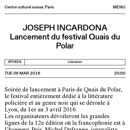
Centre culturel suisse. Paris
MENU
Agenda
JOSEPH INCARDONA
Bookshop
Lancement du festival Quais du
Buvette
Polar
Archives
Medias
SPOKEN
Literature
Publications
TUE 08 MAR 2016
20:00
About
FR
/
EN
Soirée de lancement à Paris de Quais du Polar,
le festival entièrement dédié à la littérature
policière et au genre noir qui se déroule à
Lyon, du 1er au 3 avril 2016.
Les organisateurs dévoileront les grandes
lignes de la 12e édition où la francophonie est à