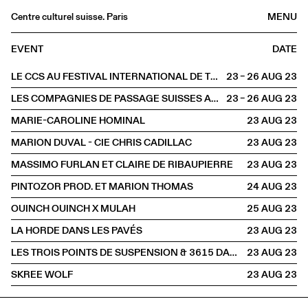
Centre culturel suisse. Paris
MENU
Agenda
EVENT
DATE
Bookshop
LE CCS AU FESTIVAL INTERNATIONAL DE THÉÂTRE DE RUE D’AURILLAC
23 – 26 AUG
2023
Buvette
LES COMPAGNIES DE PASSAGE SUISSES AU FESTIVAL D'AURILLAC
23 – 26 AUG
2023
Archives
MARIE-CAROLINE HOMINAL
23 AUG
2023
Medias
MARION DUVAL - CIE CHRIS CADILLAC
23 AUG
2023
Publications
MASSIMO FURLAN ET CLAIRE DE RIBAUPIERRE
23 AUG
2023
About
PINTOZOR PROD. ET MARION THOMAS
24 AUG
2023
FR
/
EN
OUINCH OUINCH X MULAH
25 AUG
2023
OFFSITE
Aurillac
LA HORDE DANS LES PAVÉS
23 AUG
2023
LES TROIS POINTS DE SUSPENSION & 3615 DAKOTA
23 AUG
2023
SKREE WOLF
23 AUG
2023