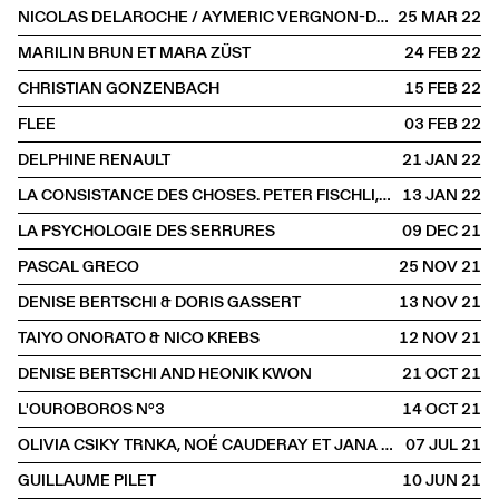
NICOLAS DELAROCHE / AYMERIC VERGNON-D’ALANÇON
25 MAR
2022
MARILIN BRUN ET MARA ZÜST
24 FEB
2022
CHRISTIAN GONZENBACH
15 FEB
2022
FLEE
03 FEB
2022
DELPHINE RENAULT
21 JAN
2022
LA CONSISTANCE DES CHOSES. PETER FISCHLI, DAVID WEISS ET LE TEMPS RETOURNÉ
13 JAN
2022
LA PSYCHOLOGIE DES SERRURES
09 DEC
2021
PASCAL GRECO
25 NOV
2021
DENISE BERTSCHI & DORIS GASSERT
13 NOV
2021
TAIYO ONORATO & NICO KREBS
12 NOV
2021
DENISE BERTSCHI AND HEONIK KWON
21 OCT
2021
L'OUROBOROS N°3
14 OCT
2021
OLIVIA CSIKY TRNKA, NOÉ CAUDERAY ET JANA TRNKA
07 JUL
2021
GUILLAUME PILET
10 JUN
2021