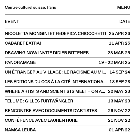
Centre culturel suisse. Paris
MENU
Agenda
EVENT
DATE
Bookshop
NICOLETTA MONGINI ET FEDERICA CHIOCCHETTI
25 APR
2026
Buvette
CABARET EXTRA!
11 APR
2025
Archives
DRAWING NOW INVITE DIDIER RITTENER
28 MAR
2025
Medias
PANORAMAGE
19 – 22 MAR
2025
Publications
UN ÉTRANGER AU VILLAGE : LE RACISME AU MIROIR DE JAMES BALDWIN
14 SEP
2024
About
LES ÉDITIONS DU CCS À LA CITÉ INTERNATIONALE DES ARTS
13 SEP
2023
FR
/
EN
WHERE ARTISTS AND SCIENTISTS MEET – ON ARTISTIC RESEARCH AND SCIENTIFIC CREATIVITY
20 MAY
2023
SPOKEN
Visual arts
TELL ME : GILLES FURTWÄNGLER
13 MAY
2023
RENCONTRE AVEC DOCUMENTS D'ARTISTES
26 NOV
2022
CONFÉRENCE AVEC LAUREN HURET
21 NOV
2022
NAMSA LEUBA
01 APR
2022