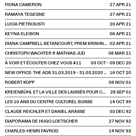
FIONA CAMERON
27 APR
2021
RAMAYA TEGEGNE
27 APR
2021
LUCIA PIETROIUSTI
20 APR
2021
KEYNA ELEISON
06 APR
2021
DIANA CAMPBELL BETANCOURT, PREM KRISHNAMURTHY, DRIES RODET, INTEZA SHARIAR & NINA PAIM
02 APR
2021
CHRISTOPH WACHTER & MATHIAS JUD
06 MAR
2021
À VOIR ET ÉCOUTER CHEZ VOUS #11
03 OCT – 09 DEC
2020
NEW OFFICE: THE ADS 31.03.2019 - 31.03.2020 DE FLORENCE JUNG
16 OCT
2020
ROBERT KOPP
08 NOV
2001
KREIENBÜHL ET LA VILLE DES LAISSÉS POUR COMPTE
28 SEP
2001
LES 10 ANS DU CENTRE CULTUREL SUISSE
14 OCT
1995
CLAUDE REICHLER ET DANIEL ARASSE
03 DEC
1992
DIAPORAMA DE HUGO LOETSCHER
27 NOV
1992
CHARLES-HENRI FAVROD
14 NOV
1992