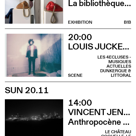
La bibliothèque sonore des femmes (Vernissage)
EXHIBITION
B!B
20:00
LOUIS JUCKER & ELIE ZOÉ
LES 4ECLUSES -
MUSIQUES
ACTUELLES
DUNKERQUE &
SCENE
LITTORAL
SUN 20.11
14:00
VINCENT JENDLY
Anthropocène (Visite guidée)
LE CHÂTEAU