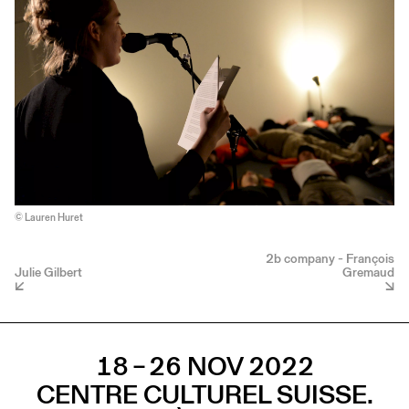
© Lauren Huret
2b company - François
Julie Gilbert
Gremaud
18 – 26 NOV 2022
CENTRE CULTUREL SUISSE.