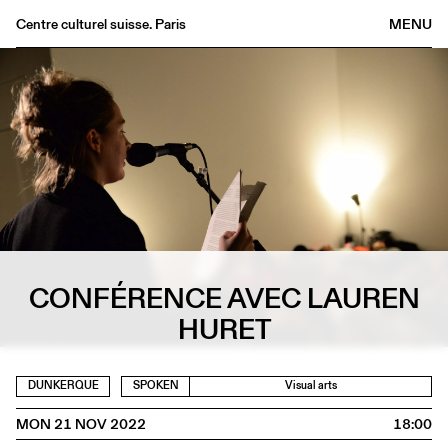
Centre culturel suisse. Paris
MENU
Agenda
Bookshop
Buvette
Archives
Medias
Publications
About
FR
/
EN
CONFÉRENCE AVEC LAUREN
HURET
DUNKERQUE
SPOKEN
Visual arts
MON 21 NOV 2022
18:00