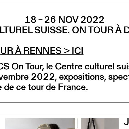
18 – 26 NOV 2022
LTUREL SUISSE. ON TOUR À
UR À RENNES
> ICI
CS On Tour, le Centre culturel s
embre 2022, expositions, spect
 de ce tour de France.
J
0