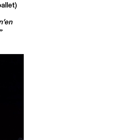
allet)
n’en
»