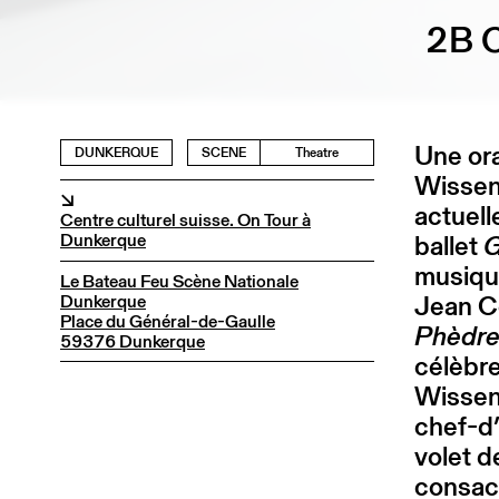
2B 
Une ora
DUNKERQUE
SCENE
Theatre
Wissen,
↘
actuell
Centre culturel suisse. On Tour à
Dunkerque
ballet
G
musique
Le Bateau Feu Scène Nationale
Jean Co
Dunkerque
Place du Général-de-Gaulle
Phèdre
59376 Dunkerque
célèbr
Wissen
chef-d’
volet d
consacr