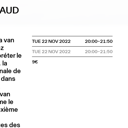
MAUD
a van
TUE 22 NOV 2022
20:00–21:50
ez
TUE 22 NOV 2022
20:00–21:50
réter le
 la
9€
nale de
e dans
a
van
me le
euxième
ues des