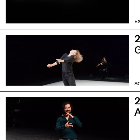
EX
0
G
S
0
A