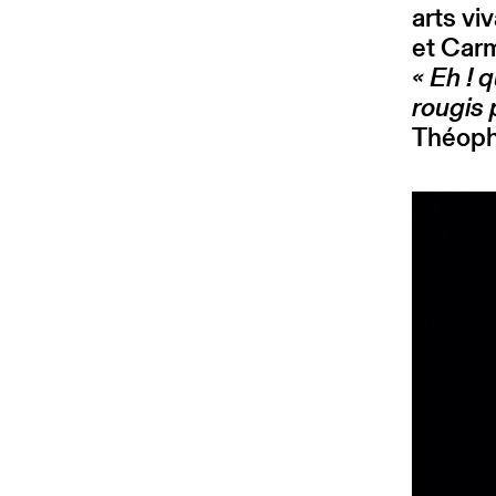
arts vi
et Carm
« Eh ! 
rougis 
Théophi