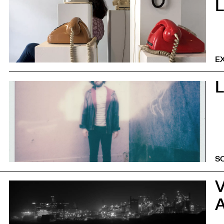
EX
L
0
S
0
A