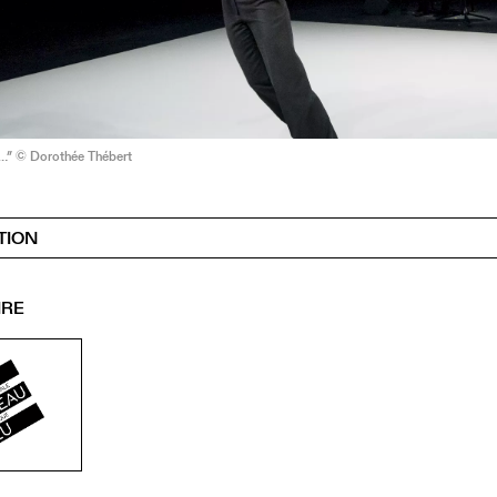
e…” © Dorothée Thébert
TION
IRE