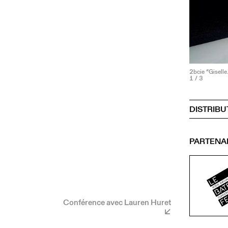
2bcie “Gisell
1
/ 3
DISTRIBU
PARTENA
Conférence avec Lauren Huret