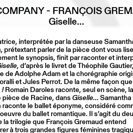
COMPANY - FRANÇOIS GRE
Giselle…
trice, interprétée par la danseuse Samanth
 prétextant parler de la pièce dont vous lis
ement le synopsis, finit par raconter et interp
iselle
, d’après le livret de Théophile Gautier,
 de Adolphe Adam et la chorégraphie origi
ralli et Jules Perrot. De la même façon qu
 !
Romain Daroles raconte, seul en scène, l
e pièce de Racine, dans
Giselle…
Samantha 
 raconte le ballet éponyme, considéré com
oeuvre du ballet romantique. Il s’agit du d
e la trilogie que François Gremaud entend
er à trois grandes figures féminines tragiq