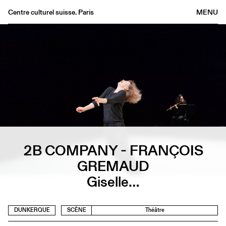
Centre culturel suisse. Paris
MENU
Agenda
Librairie
Buvette
Archives
Médiathèque
Éditions
Informations
2B COMPANY - FRANÇOIS
FR
/
EN
GREMAUD
Giselle…
DUNKERQUE
SCÈNE
Théâtre