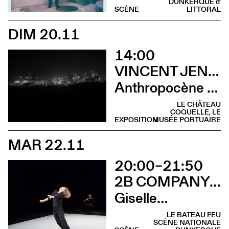
DUNKERQUE &
SCÈNE
LITTORAL
DIM 20.11
14:00
VINCENT JENDLY
Anthropocène (Visite guidée)
LE CHÂTEAU
COQUELLE, LE
EXPOSITION
MUSÉE PORTUAIRE
MAR 22.11
20:00–21:50
2B COMPANY - FRANÇOIS GREMAUD
Giselle…
LE BATEAU FEU
SCÈNE NATIONALE