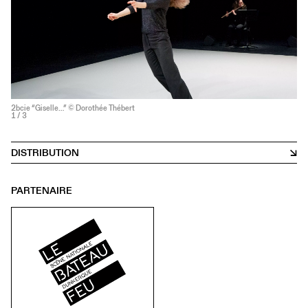
2bcie “Giselle…” © Dorothée Thébert
1
/ 3
DISTRIBUTION
PARTENAIRE