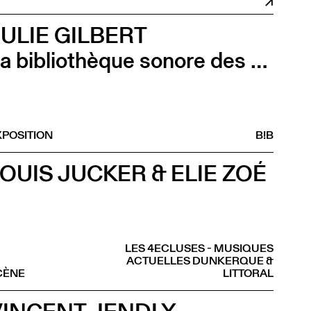
ULIE GILBERT
La bibliothèque sonore des femmes (Vernissage)
XPOSITION
B!B
OUIS JUCKER & ELIE ZOÉ
LES 4ECLUSES - MUSIQUES
ACTUELLES DUNKERQUE &
CÈNE
LITTORAL