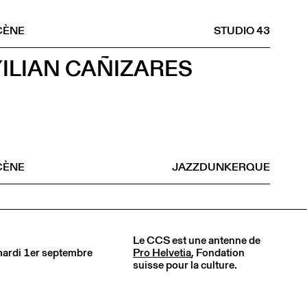
CÈNE
STUDIO 43
YILIAN CAÑIZARES
CÈNE
JAZZDUNKERQUE
Le CCS est une antenne de
 mardi 1er septembre
Pro Helvetia
, Fondation
suisse pour la culture.