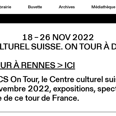
brairie
Buvette
Archives
Médiathèque
18 – 26 NOV 2022
LTUREL SUISSE. ON TOUR À
UR À RENNES
> ICI
CS On Tour, le Centre culturel s
embre 2022, expositions, spect
 de ce tour de France.