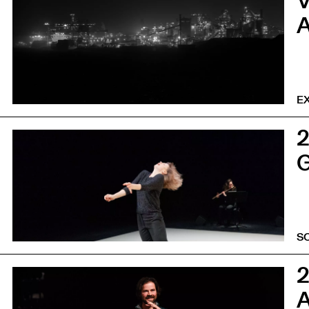
0
A
E
0
G
S
0
A