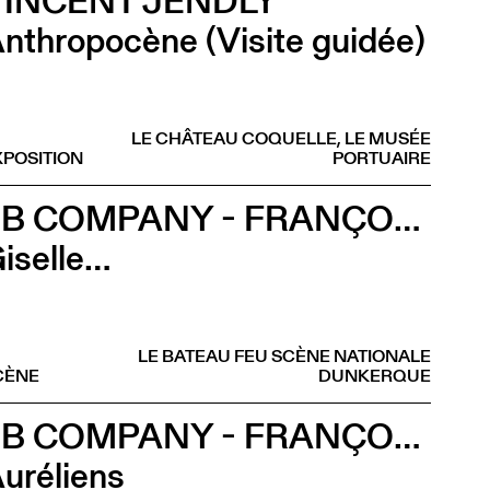
VINCENT JENDLY
nthropocène (Visite guidée)
LE CHÂTEAU COQUELLE, LE MUSÉE
XPOSITION
PORTUAIRE
2B COMPANY - FRANÇOIS GREMAUD
iselle…
LE BATEAU FEU SCÈNE NATIONALE
CÈNE
DUNKERQUE
2B COMPANY - FRANÇOIS GREMAUD
uréliens