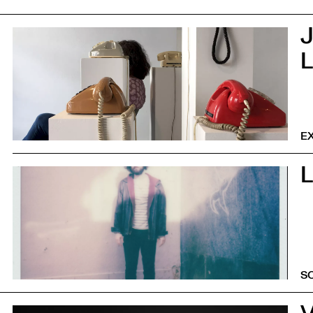
J
0
E
L
0
S