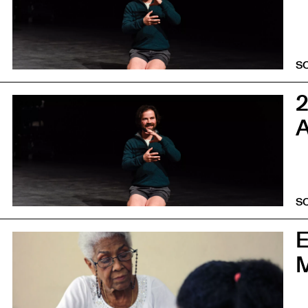
S
0
A
S
0
M