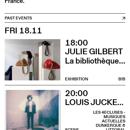
France.
PAST EVENTS
FRI 18.11
18:00
JULIE GILBERT
La bibliothèque sonore des femmes (Vernissage)
EXHIBITION
B!B
20:00
LOUIS JUCKER & ELIE ZOÉ
LES 4ECLUSES -
MUSIQUES
ACTUELLES
DUNKERQUE &
SCENE
LITTORAL