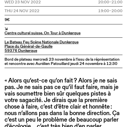
WED 23 NOV 2022
20:00–21:00
THU 24 NOV 2022
19:00–20:00
9€
↘
Centre culturel suisse. On Tour à Dunkerque
Le Bateau Feu Scène Nationale Dunkerque
Place du Général-de-Gaulle
59376 Dunkerque
Bord de plateau mercredi 23 novembre à l’issu de la réprésentation
et rencontre avec Aurélien Patouillard jeudi 24 novembre à 12:30
« Alors qu’est-ce qu’on fait ? Alors je ne sais
pas. Je ne sais pas ce qu’il faut faire, mais je
vais soumettre bien sûr quelques pistes à
votre sagacité. Je dirais que la première
chose à faire, c’est d’être clair et honnête :
nous n’allons pas dans la bonne direction. Ça
c’est un peu le problème de beaucoup parler
d’écologie… c’est très bien d’en parler