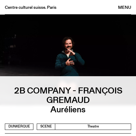
Centre culturel suisse. Paris
MENU
Agenda
Bookshop
Buvette
Archives
Medias
Publications
About
FR
/
EN
2B COMPANY - FRANÇOIS
GREMAUD
Auréliens
DUNKERQUE
SCENE
Theatre