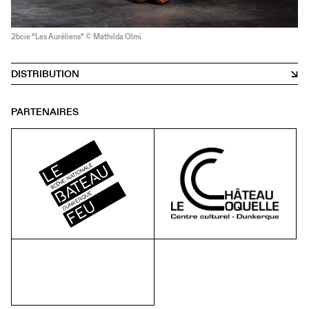
2bcie “Les Auréliens” © Mathilda Olmi
DISTRIBUTION
PARTENAIRES