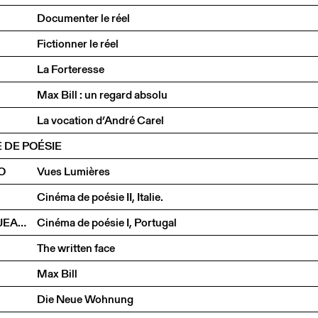
Documenter le réel
Fictionner le réel
La Forteresse
Max Bill : un regard absolu
La vocation d’André Carel
 DE POÉSIE
O
Vues Lumières
Cinéma de poésie II, Italie.
JOÃO CÉSAR MONTEIRO, MANOEL DE OLIVEIRA ET JEAN ROUCH
Cinéma de poésie I, Portugal
The written face
Max Bill
Die Neue Wohnung