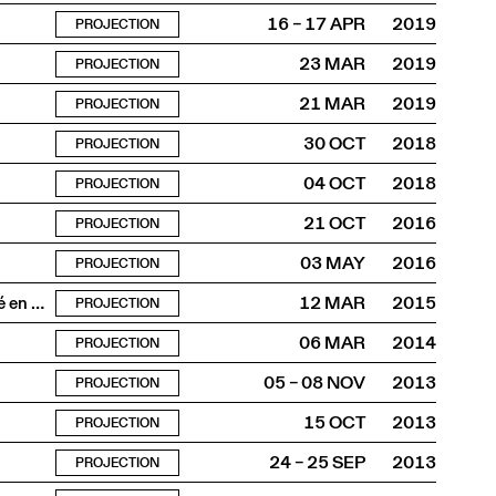
16 – 17 APR
2019
PROJECTION
23 MAR
2019
PROJECTION
21 MAR
2019
PROJECTION
30 OCT
2018
PROJECTION
04 OCT
2018
PROJECTION
21 OCT
2016
PROJECTION
03 MAY
2016
PROJECTION
Hate Radio (2014, 52’, français et kinyarwanda, sous-titré en français)
12 MAR
2015
PROJECTION
06 MAR
2014
PROJECTION
05 – 08 NOV
2013
PROJECTION
15 OCT
2013
PROJECTION
24 – 25 SEP
2013
PROJECTION