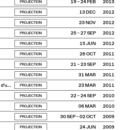
19 – 24 FEB
2013
PROJECTION
13 DEC
2012
PROJECTION
23 NOV
2012
PROJECTION
25 – 27 SEP
2012
PROJECTION
15 JUN
2012
PROJECTION
26 OCT
2011
PROJECTION
21 – 23 SEP
2011
PROJECTION
31 MAR
2011
PROJECTION
Projection de “One + One” de Jean-Luc Godard précédée d’une conférence de François Bon
23 MAR
2011
PROJECTION
22 – 24 SEP
2010
PROJECTION
06 MAR
2010
PROJECTION
30 SEP – 02 OCT
2009
PROJECTION
24 JUN
2009
PROJECTION