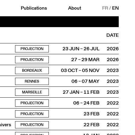
Publications
About
FR
/
EN
DATE
23 JUN – 26 JUL
2026
PROJECTION
27 – 29 MAR
2026
PROJECTION
03 OCT – 05 NOV
2023
BORDEAUX
06 – 07 MAY
2023
RENNES
27 JAN – 11 FEB
2023
MARSEILLE
06 – 24 FEB
2022
PROJECTION
23 FEB
2022
PROJECTION
ivers
22 FEB
2022
PROJECTION