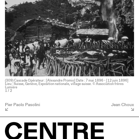
(309) Cascade Opérateur : [Alexandre Promio] Date : 7 mai 1896 - [12 juin 1896]
Lieu : Suisse, Genève, Exposition nationale, village suisse. © Association frères
Lumière
1
/ 2
Pier Paolo Pasolini
Jean Choux