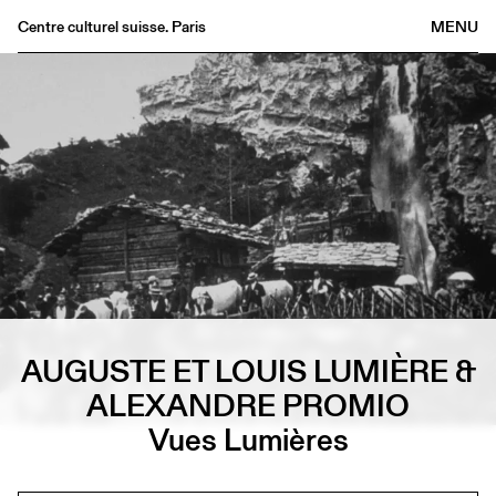
Centre culturel suisse. Paris
MENU
Agenda
Bookshop
Buvette
Archives
Medias
Publications
About
FR
/
EN
AUGUSTE ET LOUIS LUMIÈRE &
ALEXANDRE PROMIO
Vues Lumières