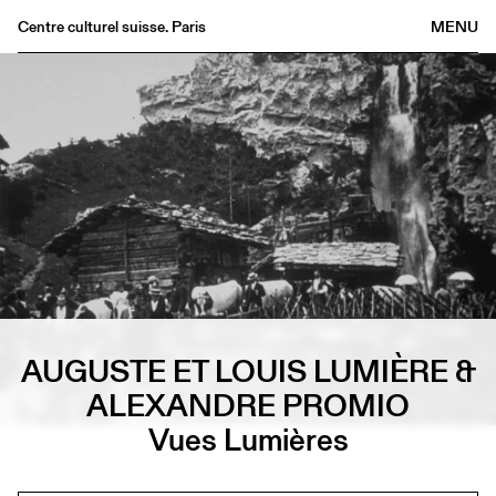
Centre culturel suisse. Paris
MENU
Agenda
Librairie
Buvette
Archives
Médiathèque
Éditions
Informations
FR
/
EN
AUGUSTE ET LOUIS LUMIÈRE &
ALEXANDRE PROMIO
Vues Lumières