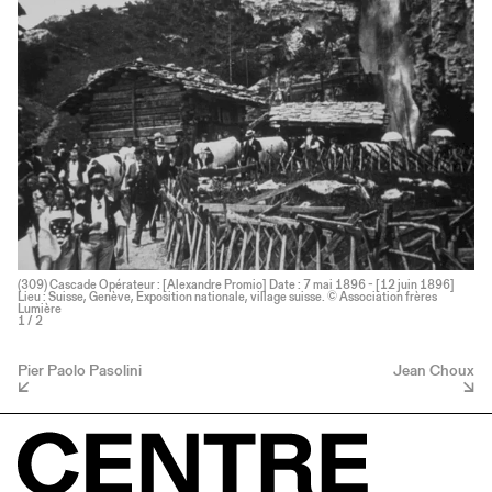
(309) Cascade Opérateur : [Alexandre Promio] Date : 7 mai 1896 - [12 juin 1896]
Lieu : Suisse, Genève, Exposition nationale, village suisse. © Association frères
Lumière
1
/ 2
Pier Paolo Pasolini
Jean Choux