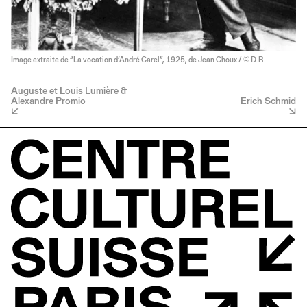
Image extraite de “La vocation d’André Carel”, 1925, de Jean Choux / © D.R.
Auguste et Louis Lumière &
Alexandre Promio
Erich Schmid