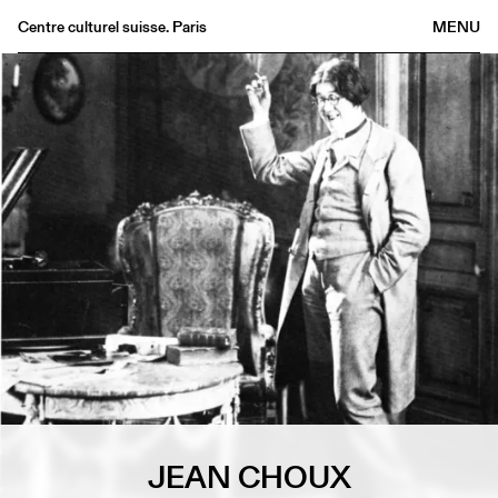
Centre culturel suisse. Paris
MENU
Agenda
Librairie
Buvette
Archives
Médiathèque
Éditions
Informations
FR
/
EN
JEAN CHOUX