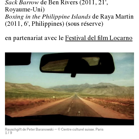
Sack Barrow
de
Ben Rivers
(2011, 21',
Royaume-Uni)
Boxing in the Philippine Islands
de
Raya Martin
(2011, 6', Philippines) (sous réserve)
en partenariat avec le
Festival del film Locarno
Rauschgift de Peter Baranowski — © Centre culturel suisse. Paris
1
/ 9