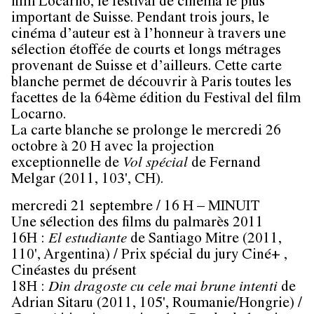
film Locarno, le festival de cinéma le plus
important de Suisse. Pendant trois jours, le
cinéma d’auteur est à l’honneur à travers une
sélection étoffée de courts et longs métrages
provenant de Suisse et d’ailleurs. Cette carte
blanche permet de découvrir à Paris toutes les
facettes de la 64ème édition du Festival del film
Locarno.
La carte blanche se prolonge le
mercredi 26
octobre à 20 H
avec la projection
exceptionnelle de
Vol spécial
de Fernand
Melgar (2011, 103', CH).
mercredi 21 septembre / 16 H – MINUIT
Une sélection des films du palmarès 2011
16H :
El estudiante
de
Santiago Mitre
(2011,
110', Argentina) / Prix spécial du jury Ciné+ ,
Cinéastes du présent
18H :
Din dragoste cu cele mai brune intenti
de
Adrian Sitaru
(2011, 105', Roumanie/Hongrie) /