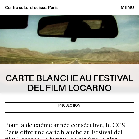
Centre culturel suisse. Paris
MENU
Agenda
Bookshop
Buvette
Archives
Medias
Publications
CARTE BLANCHE AU FESTIVAL
About
DEL FILM LOCARNO
FR
/
EN
PROJECTION
Pour la deuxième année consécutive, le CCS
Paris offre une carte blanche au Festival del