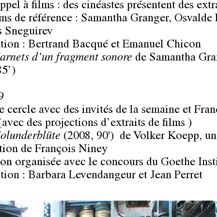
ppel à films : des cinéastes présentent des extr
lms de référence :
Samantha Granger
,
Osvalde
s Sneguirev
tion :
Bertrand Bacqué
et
Emanuel Chicon
arnets d’un fragment sonore
de
Samantha Gra
85’)
9
Le cercle avec des invités de la semaine et
Fran
avec des projections d’extraits de films )
olunderblüte
(2008, 90') de Volker Koepp, un
tion de François Niney
ion organisée avec le concours du
Goethe Inst
tion :
Barbara Levendangeur
et
Jean Perret