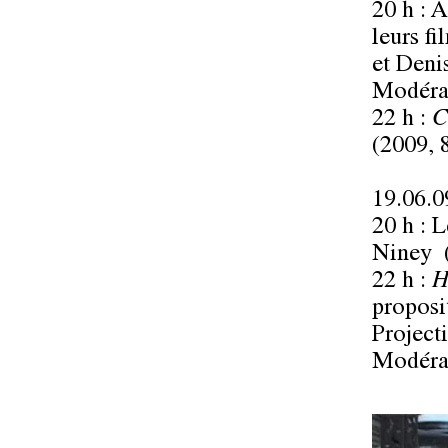
20 h : A
leurs fi
et
Deni
Modéra
22 h :
C
(2009, 
19.06.0
20 h : 
Niney
(
22 h :
H
proposi
Project
Modéra