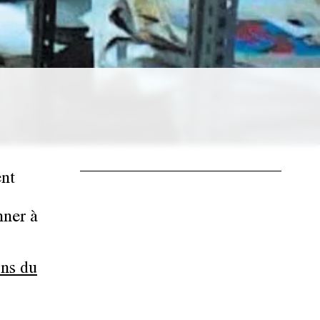
ent
nner à
ons du