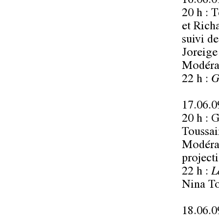
16.06.0
20 h : T
et
Rich
suivi d
Joreig
Modéra
22 h :
G
17.06.0
20 h : 
Toussai
Modéra
projecti
22 h :
L
Nina To
18.06.0