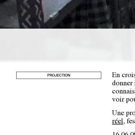
En croi
PROJECTION
donner 
connais
voir po
Une pr
réel
, f