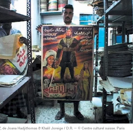
”, de Joana Hadjithomas & Khalil Joreige / D.R. — © Centre culturel suisse. Paris