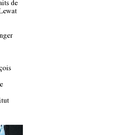
aits de
 Lewat
nger
çois
e
itut