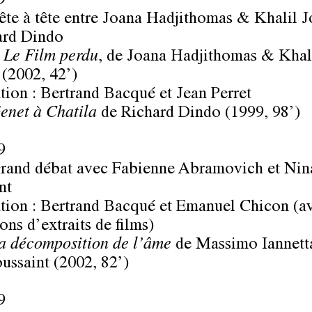
9
ête à tête entre
Joana Hadjithomas & Khalil J
ard Dindo
e
Le Film perdu
, de
Joana Hadjithomas & Khal
e
(2002, 42’)
tion :
Bertrand Bacqué
et
Jean Perret
enet à Chatila
de
Richard Dindo
(1999, 98’)
9
Grand débat avec
Fabienne Abramovich
et
Nin
nt
tion :
Bertrand Bacqué
et
Emanuel Chicon
(av
ons d’extraits de films)
a décomposition de l’âme
de
Massimo Iannett
ussaint
(2002, 82’)
9