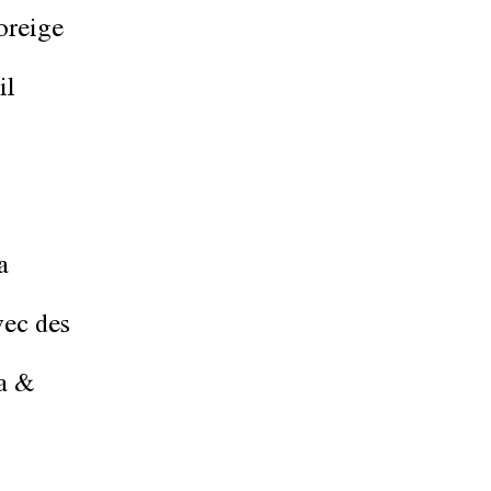
oreige
il
a
ec des
a &