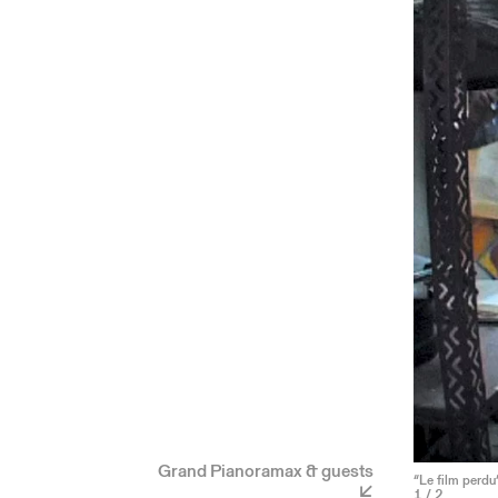
Grand Pianoramax & guests
“Le film perdu
1
/ 2