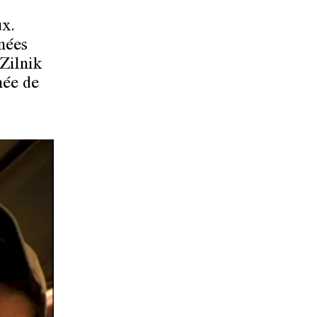
ux.
nées
Zilnik
née de