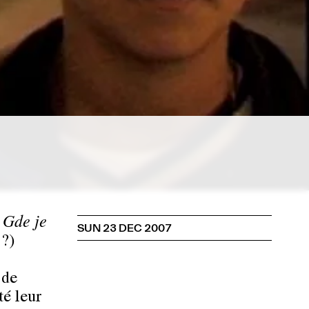
r
Gde je
SUN 23 DEC 2007
 ?)
 de
é leur