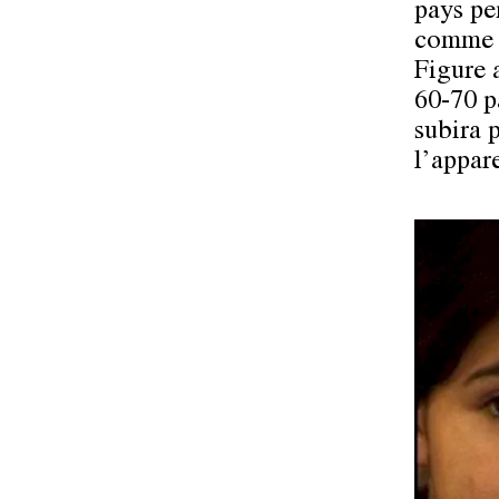
pays pe
comme r
Figure 
60-70 p
subira p
l’appare