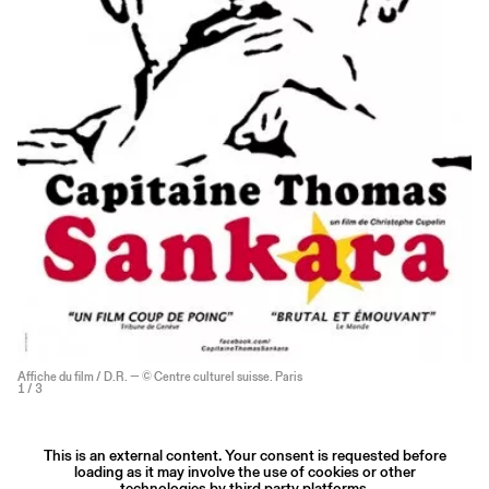
Affiche du film / D.R. — © Centre culturel suisse. Paris
1
/ 3
This is an external content. Your consent is requested before
loading as it may involve the use of cookies or other
technologies by third party platforms.