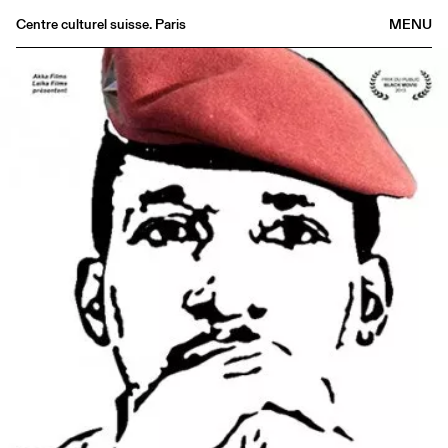
Centre culturel suisse. Paris
MENU
Agenda
Bookshop
Buvette
Archives
Medias
Publications
About
FR
/
EN