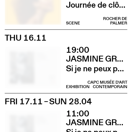
Journée de clôture du FAB (Yilian Cañizares)
ROCHER DE
SCENE
PALMER
THU 16.11
19:00
JASMINE GREGORY
Si je ne peux pas l’avoir, toi non plus (Vernissage)
CAPC MUSÉE D'ART
EXHIBITION
CONTEMPORAIN
FRI 17.11 – SUN 28.04
11:00
JASMINE GREGORY
Si je ne peux pas l’avoir, toi non plus