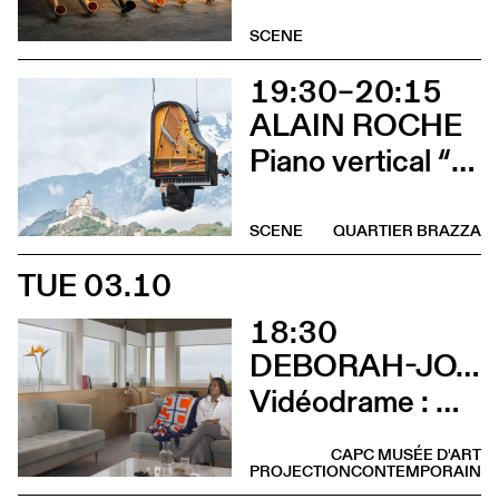
SCENE
19:30–20:15
ALAIN ROCHE
Piano vertical “Chantier”
SCENE
QUARTIER BRAZZA
TUE 03.10
18:30
DEBORAH-JOYCE HOLMAN
Vidéodrame : Moment 2 (Vernissage avec lancement de publication et rencontre avec l’artiste)
CAPC MUSÉE D'ART
PROJECTION
CONTEMPORAIN