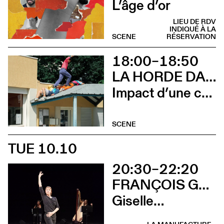
L’âge d’or
LIEU DE RDV
INDIQUÉ À LA
SCENE
RÉSERVATION
18:00–18:50
LA HORDE DANS LES PAVÉS
Impact d’une course x Stadium
SCENE
TUE 10.10
20:30–22:20
FRANÇOIS GREMAUD / 2B COMPANY
Giselle…