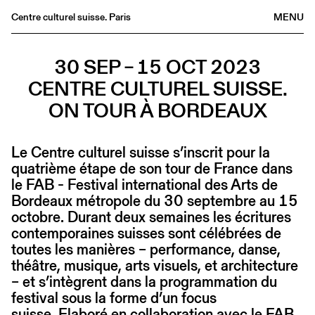
Centre culturel suisse. Paris
MENU
Agenda
30 SEP – 15 OCT 2023
Bookshop
CENTRE CULTUREL SUISSE.
Buvette
ON TOUR À BORDEAUX
Archives
Medias
Le Centre culturel suisse s’inscrit pour la
Publications
quatrième étape de son tour de France dans
About
le FAB - Festival international des Arts de
Bordeaux métropole du 30 septembre au 15
FR
/
EN
octobre. Durant deux semaines les écritures
contemporaines suisses sont célébrées de
toutes les manières – performance, danse,
théâtre, musique, arts visuels, et architecture
– et s’intègrent dans la programmation du
festival sous la forme d’un focus
suisse. Elaboré en collaboration avec le FAB,