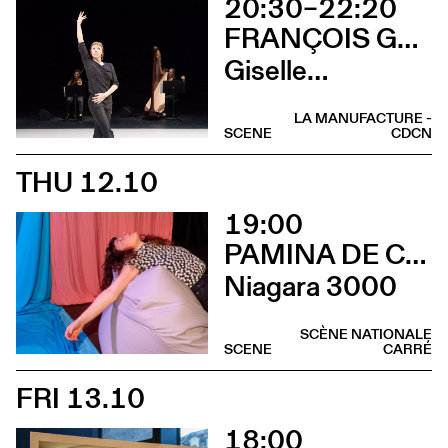
20:30–22:20
FRANÇOIS GREMAUD / 2B COMPANY
Giselle…
LA MANUFACTURE -
SCENE
CDCN
THU 12.10
19:00
PAMINA DE COULON
Niagara 3000
SCÈNE NATIONALE
SCENE
CARRÉ
FRI 13.10
18:00