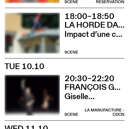
SCENE
RÉSERVATION
18:00–18:50
LA HORDE DANS LES PAVÉS
Impact d’une course x Stadium
SCENE
TUE 10.10
20:30–22:20
FRANÇOIS GREMAUD / 2B COMPANY
Giselle…
LA MANUFACTURE -
SCENE
CDCN
WED 11.10