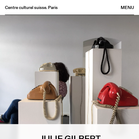
Centre culturel suisse. Paris
MENU
Agenda
Bookshop
Buvette
Archives
Medias
Publications
About
FR
/
EN
JULIE GILBERT