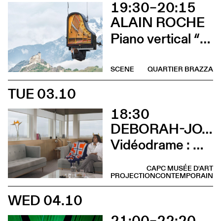
19:30–20:15
ALAIN ROCHE
Piano vertical “Chantier”
SCENE
QUARTIER BRAZZA
TUE 03.10
18:30
DEBORAH-JOYCE HOLMAN
Vidéodrame : Moment 2 (Vernissage avec lancement de publication et rencontre avec l’artiste)
CAPC MUSÉE D'ART
PROJECTION
CONTEMPORAIN
WED 04.10
21:00–22:20