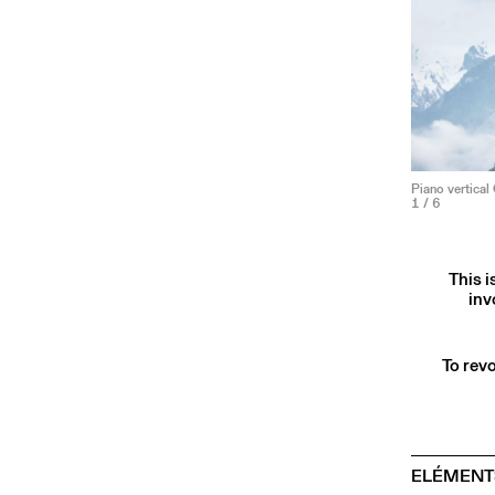
Piano vertical
1
/ 6
This i
inv
To revo
ELÉMENT