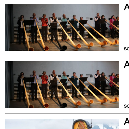
5
S
5
S
5