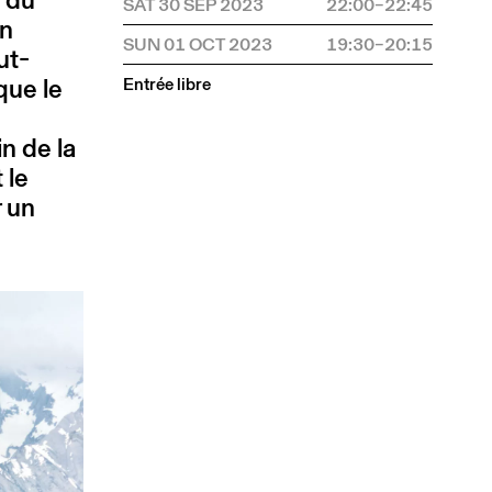
SAT 30 SEP 2023
22:00–22:45
in
SUN 01 OCT 2023
19:30–20:15
ut-
que le
Entrée libre
n de la
 le
r un