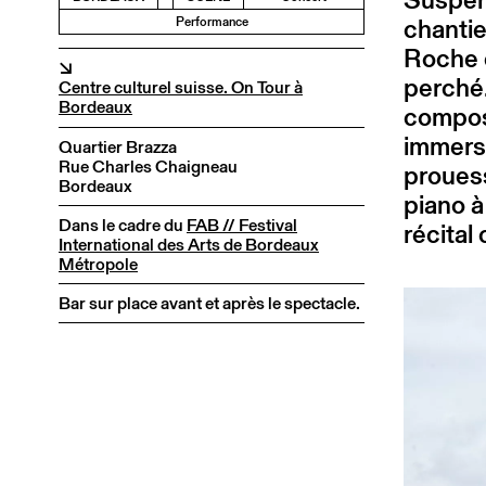
chantie
Performance
Roche c
↘
perché.
Centre culturel suisse. On Tour à
Bordeaux
composi
immersi
Quartier Brazza
Rue Charles Chaigneau
prouess
Bordeaux
piano à
Dans le cadre du
FAB // Festival
récital
International des Arts de Bordeaux
Métropole
Bar sur place avant et après le spectacle.