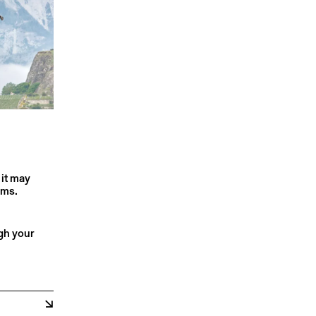
 it may
rms.
ugh your