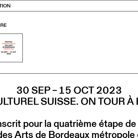
TION
IRE
30 SEP – 15 OCT 2023
LTUREL SUISSE. ON TOUR 
nscrit pour la quatrième étape de
l des Arts de Bordeaux métropol