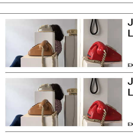
J
0
EX
J
0
EX