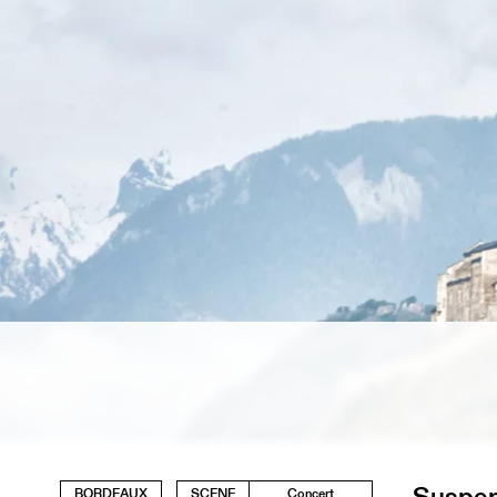
Suspen
BORDEAUX
SCENE
Concert