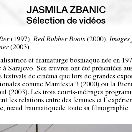
JASMILA ZBANIC
Sélection de vidéos
fter
(1997),
Red Rubber Boots
(2000),
Images 
ner
(2003)
éalisatrice et dramaturge bosniaque née en 1974
le à Sarajevo. Ses œuvres ont été présentées au
s festivals de cinéma que lors de grandes expo
tionales comme Manifesta 3 (2000) ou la Bien
bul (2003). Les trois courts-métrages program
nt les relations entre des femmes et l’expérie
re, nœud traumatiquede toute sa filmographie.