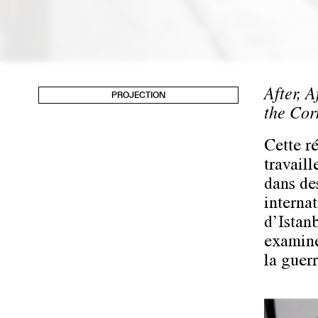
After, A
PROJECTION
the Cor
Cette r
travail
dans de
interna
d’Istan
examine
la guer