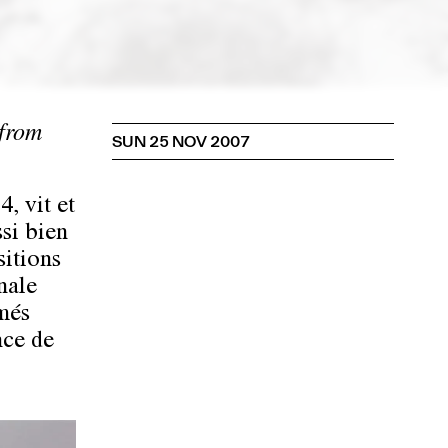
from
SUN 25 NOV 2007
, vit et
ssi bien
sitions
nale
més
nce de