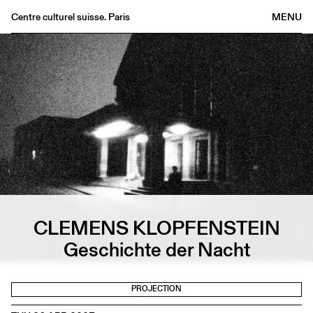
Centre culturel suisse. Paris
MENU
Agenda
Bookshop
Buvette
Archives
Medias
Publications
About
FR
/
EN
CLEMENS KLOPFENSTEIN
Geschichte der Nacht
PROJECTION