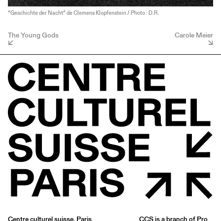
“Geschichte der Nacht” de Clemens Klopfenstein / Photo : D.R.
The Young Gods
Carole Meier
Centre culturel suisse. Paris
CCS is a branch of
Pro