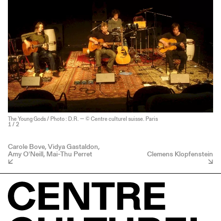
The Young Gods / Photo : D.R. — © Centre culturel suisse. Paris
1
/ 2
Carole Bove, Vidya Gastaldon,
Amy O'Neill, Mai-Thu Perret
Clemens Klopfenstein