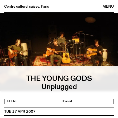
Centre culturel suisse. Paris
MENU
Agenda
Bookshop
Buvette
Archives
Medias
Publications
About
THE YOUNG GODS
FR
/
EN
Unplugged
SCENE
Concert
TUE 17 APR 2007