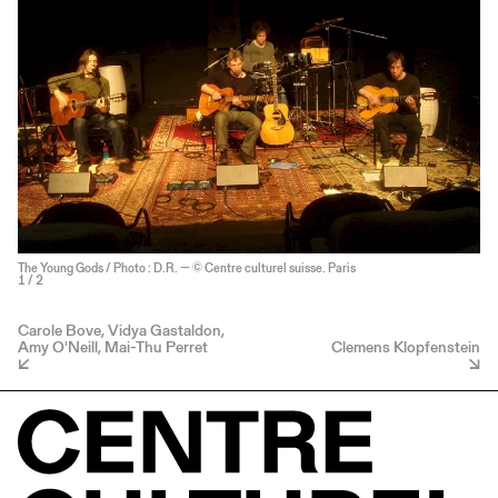
The Young Gods / Photo : D.R. — © Centre culturel suisse. Paris
1
/ 2
Carole Bove, Vidya Gastaldon,
Amy O'Neill, Mai-Thu Perret
Clemens Klopfenstein