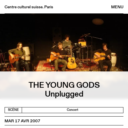
Centre culturel suisse. Paris
MENU
Agenda
Librairie
Buvette
Archives
Médiathèque
Éditions
Informations
THE YOUNG GODS
FR
/
EN
Unplugged
SCÈNE
Concert
MAR 17 AVR 2007