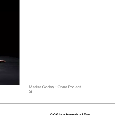
Marisa Godoy - Onna Project
CCS is a branch of
Pro