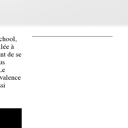
chool,
llée à
nt de se
us
Le
ivalence
ssi