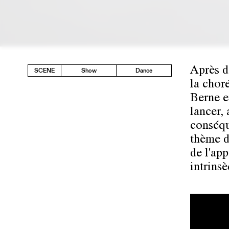
Après d
SCENE
Show
Dance
la chor
Berne e
lancer,
conséq
thème d
de l'app
intrins