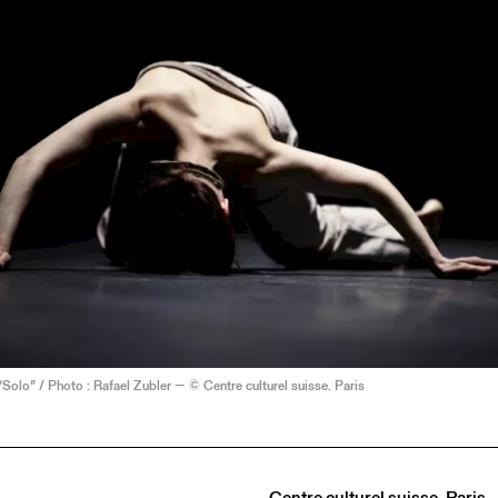
“Solo” / Photo : Rafael Zubler — © Centre culturel suisse. Paris
Centre culturel suisse. Paris