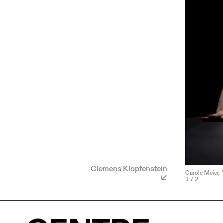
Clemens Klopfenstein
Carole Meier, 
1
/ 2