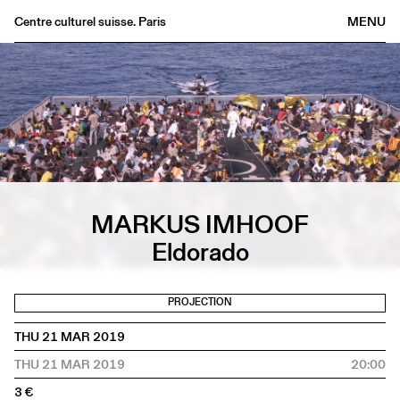
Centre culturel suisse. Paris
MENU
Agenda
Bookshop
Buvette
Archives
Medias
Publications
MARKUS IMHOOF
About
Eldorado
FR
/
EN
PROJECTION
THU 21 MAR 2019
THU 21 MAR 2019
20:00
3 €