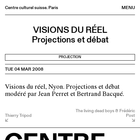
Centre culturel suisse. Paris
MENU
Agenda
VISIONS DU RÉEL
Bookshop
Projections et débat
Buvette
Archives
PROJECTION
Medias
TUE 04 MAR 2008
Publications
About
Visions du réel, Nyon. Projections et débat
FR
/
EN
modéré par Jean Perret et Bertrand Bacqué.
The living dead boys & Frédéric
Thierry Tripod
Post