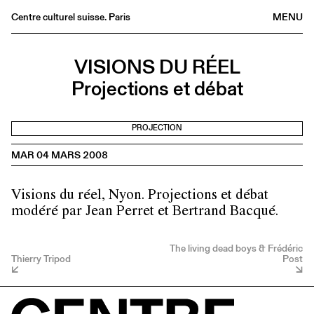
Centre culturel suisse. Paris
MENU
Agenda
VISIONS DU RÉEL
Librairie
Projections et débat
Buvette
Archives
PROJECTION
Médiathèque
MAR 04 MARS 2008
Éditions
Informations
Visions du réel, Nyon. Projections et débat
FR
/
EN
modéré par Jean Perret et Bertrand Bacqué.
The living dead boys & Frédéric
Thierry Tripod
Post