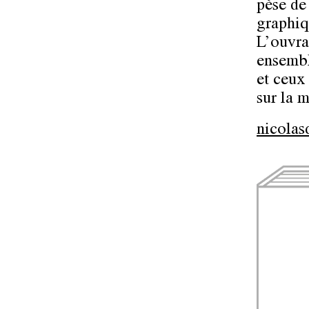
pèse de
graphiq
L’ouvra
ensembl
et ceux 
sur la m
nicolas