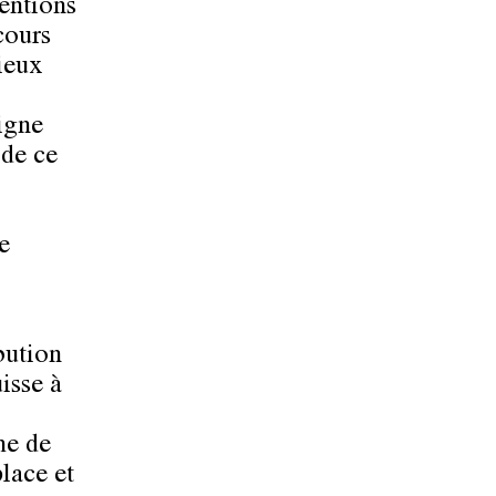
ventions
cours
ieux
oigne
 de ce
e
bution
isse à
he de
lace et