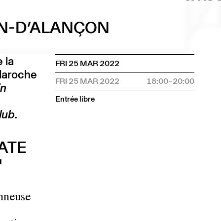
ON-D’ALANÇON
 la
FRI 25 MAR 2022
elaroche
FRI 25 MAR 2022
18:00–20:00
in
Entrée libre
lub.
ATE
"
onneuse