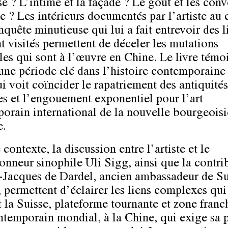
sé ? L’intime et la façade ? Le goût et les con
e ? Les intérieurs documentés par l’artiste au 
nquête minutieuse qui lui a fait entrevoir des l
t visités permettent de déceler les mutations
lles qui sont à l’œuvre en Chine. Le livre tém
’une période clé dans l’histoire contemporaine
ui voit coïncider le rapatriement des antiquités
es et l’engouement exponentiel pour l’art
orain international de la nouvelle bourgeoisi
e.
contexte, la discussion entre l’artiste et le
ionneur sinophile Uli Sigg, ainsi que la contri
-Jacques de Dardel, ancien ambassadeur de Su
, permettent d’éclairer les liens complexes qui
t la Suisse, plateforme tournante et zone franc
ontemporain mondial, à la Chine, qui exige sa p