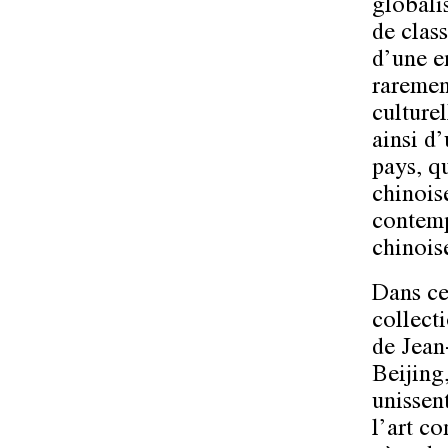
globali
de class
d’une e
raremen
culture
ainsi d
pays, q
chinois
contemp
chinois
Dans ce 
collect
de Jean
Beijing
unissen
l’art c