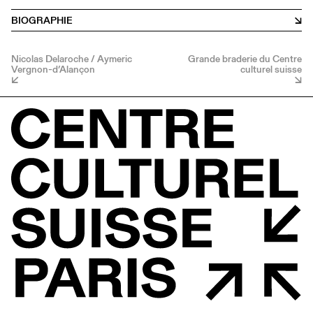
BIOGRAPHIE
Nicolas Delaroche / Aymeric
Grande braderie du Centre
Vergnon-d’Alançon
culturel suisse