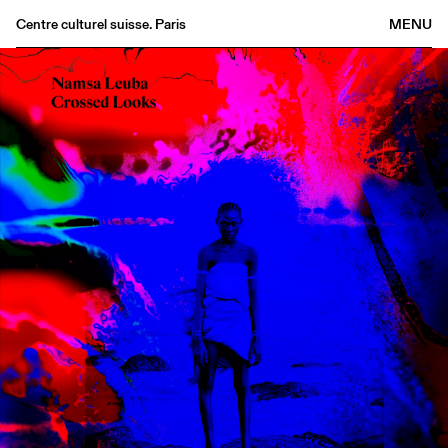
Centre culturel suisse. Paris
MENU
Agenda
Bookshop
Buvette
Archives
Medias
Publications
About
FR
/
EN