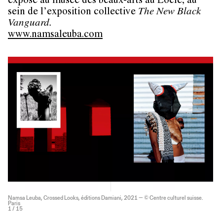
exposé au musée des beaux-arts au Locle, au
sein de l’exposition collective
The New Black
Vanguard.
www.namsaleuba.com
Namsa Leuba, Crossed Looks, éditions Damiani, 2021 — © Centre culturel suisse.
Paris
1
/ 15