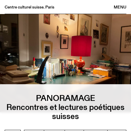
Centre culturel suisse. Paris
MENU
Agenda
Bookshop
Buvette
Archives
Medias
Publications
About
FR
/
EN
PANORAMAGE
Rencontres et lectures poétiques
suisses