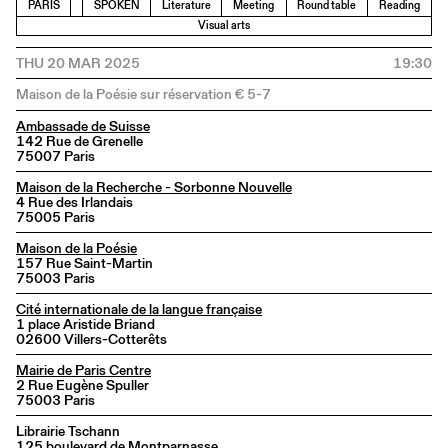
PARIS
SPOKEN
Literature
Meeting
Round table
Reading
Visual arts
THU 20 MAR 2025
19:30
Maison de la Poésie sur réservation € 5-7
Ambassade de Suisse
142 Rue de Grenelle
75007 Paris
Maison de la Recherche - Sorbonne Nouvelle
4 Rue des Irlandais
75005 Paris
Maison de la Poésie
157 Rue Saint-Martin
75003 Paris
Cité internationale de la langue française
1 place Aristide Briand
02600 Villers-Cotterêts
Mairie de Paris Centre
2 Rue Eugène Spuller
75003 Paris
Librairie Tschann
125 boulevard de Montparnasse