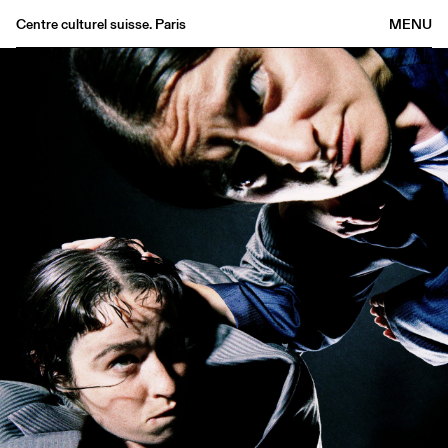
Centre culturel suisse. Paris
MENU
Agenda
Bookshop
Buvette
Archives
Medias
Publications
About
FR
/
EN