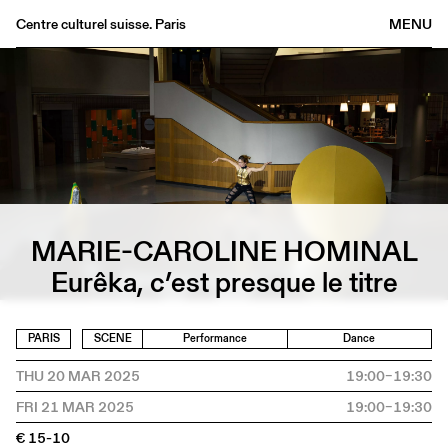
Centre culturel suisse. Paris
MENU
Agenda
Bookshop
Buvette
Archives
Medias
Publications
MARIE-CAROLINE HOMINAL
About
Eurêka, c’est presque le titre
FR
/
EN
PARIS
SCENE
Performance
Dance
THU 20 MAR 2025
19:00–19:30
FRI 21 MAR 2025
19:00–19:30
€ 15-10