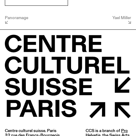
Panoramage
Yael Miller
Centre culturel suisse. Paris
CCS is a branch of
Pro
32 rue des Francs-Bourgeois
Helvetia
, the Swiss Arts