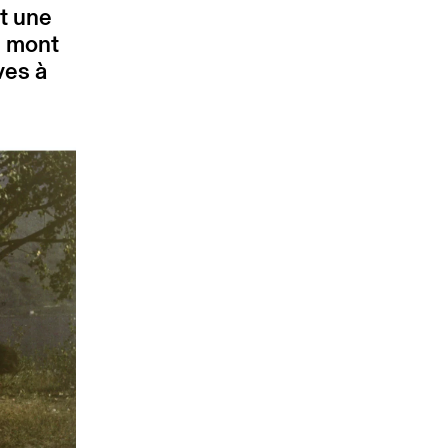
t une
u mont
ves à