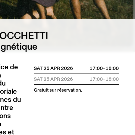
IOCCHETTI
agnétique
ice de
SAT 25 APR 2026
17:00–18:00
a
SAT 25 APR 2026
17:00–18:00
du
oriale
Gratuit sur réservation.
ines du
entre
ions
e
es et