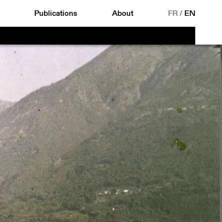
Publications
About
FR
/
EN