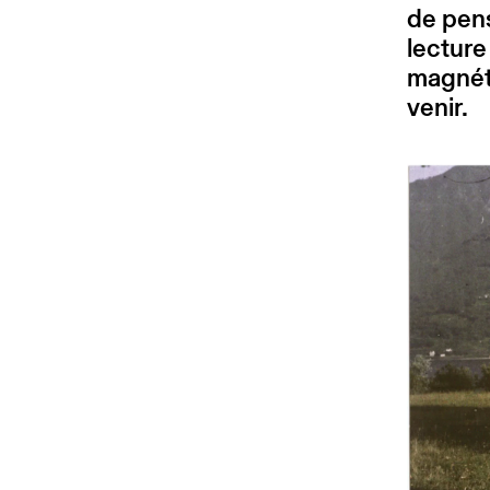
de pens
lecture
magnéti
venir.