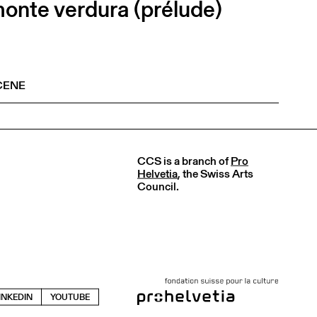
onte verdura (prélude)
CENE
CCS is a branch of
Pro
Helvetia
, the Swiss Arts
Council.
INKEDIN
YOUTUBE