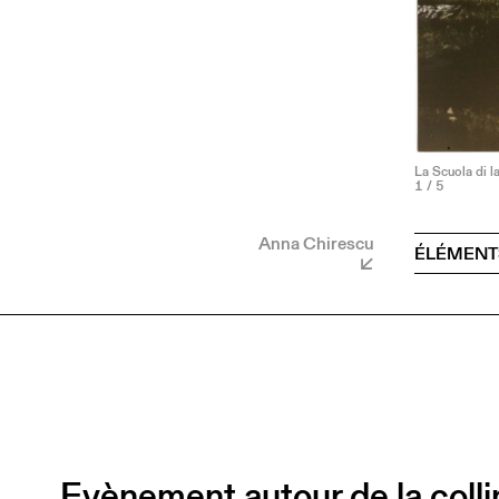
La Scuola di 
1
/ 5
Anna Chirescu
ÉLÉMENT
Evènement autour de la collin