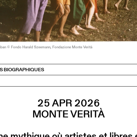
laban © Fondo Harald Szeemann, Fondazione Monte Verità
S BIOGRAPHIQUES
25 APR 2026
MONTE VERITÀ
e mythique où artistes et libres 