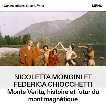
Centre culturel suisse. Paris
MENU
Agenda
Librairie
Buvette
Archives
Médiathèque
Éditions
Informations
FR
/
EN
NICOLETTA MONGINI ET
FEDERICA CHIOCCHETTI
Monte Verità, histoire et futur du
mont magnétique