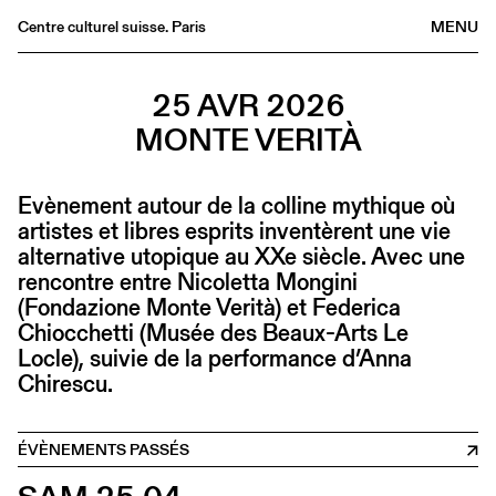
Centre culturel suisse. Paris
MENU
Agenda
25 AVR 2026
Librairie
MONTE VERITÀ
Buvette
Archives
Evènement autour de la colline mythique où
Médiathèque
artistes et libres esprits inventèrent une vie
Éditions
alternative utopique au XXe siècle. Avec une
rencontre entre Nicoletta Mongini
Informations
(Fondazione Monte Verità) et Federica
FR
/
EN
Chiocchetti (Musée des Beaux-Arts Le
Locle), suivie de la performance d’Anna
Chirescu.
ÉVÈNEMENTS PASSÉS