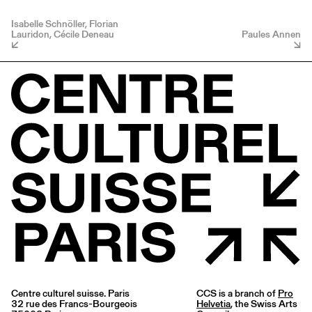
Isabelle Schnöller, Florian
Lauridon, Cécile Deneau
Paules Annen
Centre culturel suisse. Paris
CCS is a branch of
Pro
32 rue des Francs-Bourgeois
Helvetia
, the Swiss Arts