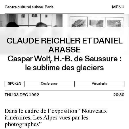
Centre culturel suisse. Paris
MENU
Agenda
Bookshop
Buvette
CLAUDE REICHLER ET DANIEL
Archives
ARASSE
Medias
Caspar Wolf, H.-B. de Saussure :
Publications
le sublime des glaciers
About
FR
/
EN
SPOKEN
Conference
Visual arts
THU 03 DEC 1992
20:30
Dans le cadre de l’exposition “Nouveaux
itinéraires, Les Alpes vues par les
photographes”