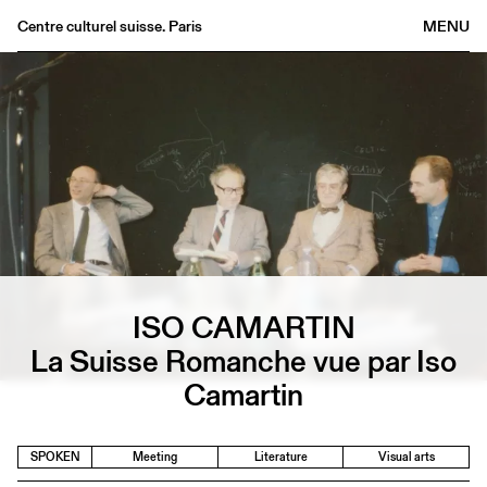
Centre culturel suisse. Paris
MENU
Agenda
Bookshop
Buvette
Archives
Medias
Publications
About
FR
/
EN
ISO CAMARTIN
La Suisse Romanche vue par Iso
Camartin
SPOKEN
Meeting
Literature
Visual arts