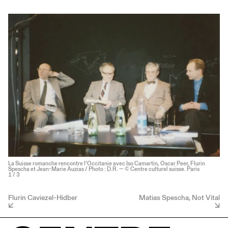
La Suisse romanche rencontre l’Occitanie avec Iso Camartin, Oscar Peer, Flurin
Spescha et Jean-Marie Auzias / Photo : D.R. — © Centre culturel suisse. Paris
1
/ 3
Flurin Caviezel-Hidber
Matias Spescha, Not Vital