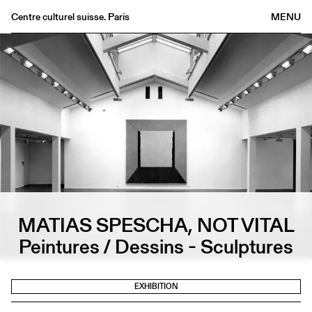
Centre culturel suisse. Paris
MENU
Agenda
Bookshop
Buvette
Archives
Medias
Publications
About
FR
/
EN
MATIAS SPESCHA, NOT VITAL
Peintures / Dessins - Sculptures
EXHIBITION