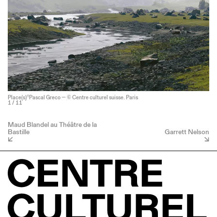
Place(s)®Pascal Greco — © Centre culturel suisse. Paris
1
/ 11
Maud Blandel au Théâtre de la
Bastille
Garrett Nelson