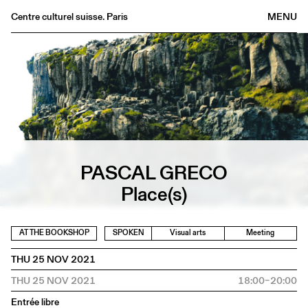
Centre culturel suisse. Paris
MENU
Agenda
Bookshop
Buvette
Archives
Medias
Publications
PASCAL GRECO
About
Place(s)
FR
/
EN
AT THE BOOKSHOP
SPOKEN
Visual arts
Meeting
THU 25 NOV 2021
THU 25 NOV 2021
18:00–20:00
Entrée libre