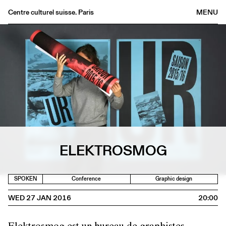
Centre culturel suisse. Paris
MENU
Agenda
Bookshop
Buvette
Archives
Medias
Publications
About
ELEKTROSMOG
FR
/
EN
SPOKEN
Conference
Graphic design
WED 27 JAN 2016
20:00