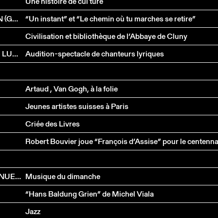
Une histoire de cul ture
COMPAGNIE VERTICAL DANSE ET NOEMI LAPZESON (GENÈVE)
“Un instant” et “Le chemin où tu marches se retire”
Civilisation et bibliothèque de l’Abbaye de Cluny
MARINA JAJIC, JULIA WINKLER, OCTAVIO ARÉVALO, LUDOVIC TEZIER
Audition-spectacle de chanteurs lyriques
Artaud , Van Gogh, à la folie
Jeunes artistes suisses à Paris
Criée des Livres
ISABELLE SCHNÖLLER, MATTHIAS BÜHLMANN, MANUEL BÄRTSCH
Musique du dimanche
“Hans Baldung Grien” de Michel Viala
Jazz