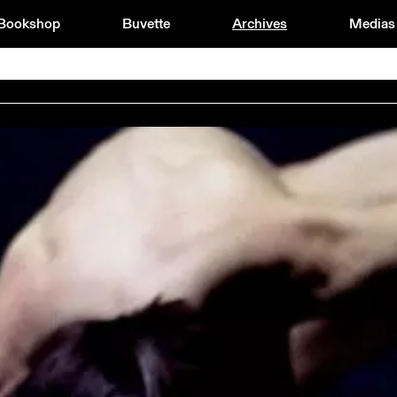
Bookshop
Buvette
Archives
Medias
H
1994