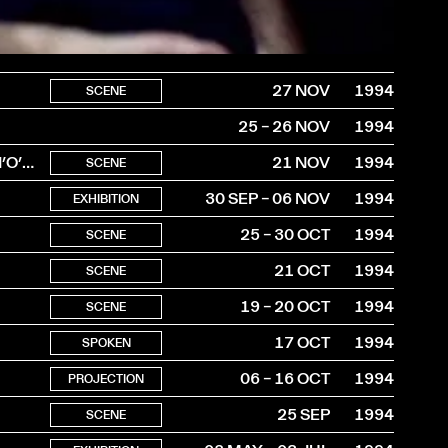
27 NOV
1994
SCENE
25 – 26 NOV
1994
Rencontre et projection vidéo de “Désir sous les ormes” d’O’Neill
21 NOV
1994
SCENE
30 SEP – 06 NOV
1994
EXHIBITION
25 – 30 OCT
1994
SCENE
21 OCT
1994
SCENE
19 – 20 OCT
1994
SCENE
17 OCT
1994
SPOKEN
06 – 16 OCT
1994
PROJECTION
25 SEP
1994
SCENE