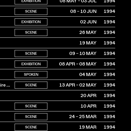
08 MAY – 03 JUL
1994
EXHIBITION
08 – 10 JUN
1994
SCENE
02 JUN
1994
EXHIBITION
26 MAY
1994
SCENE
19 MAY
1994
09 – 10 MAY
1994
SCENE
08 APR – 08 MAY
1994
EXHIBITION
04 MAY
1994
SPOKEN
Robert Bouvier joue “François d’Assise” pour le centennaire de Joseph Delteil
13 APR – 02 MAY
1994
SCENE
20 APR
1994
10 APR
1994
SCENE
24 – 25 MAR
1994
SCENE
19 MAR
1994
SCENE