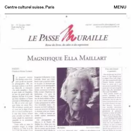
Centre culturel suisse. Paris
MENU
Agenda
Bookshop
Buvette
Archives
Medias
Publications
About
FR
/
EN